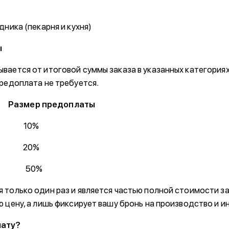
дника (пекарня и кухня)
ы
вается от итоговой суммы заказа в указанных категориях
предоплата не требуется.
Размер предоплаты
9 ₽ 10%
9 ₽ 20%
выше 50%
 только один раз и является частью полной стоимости за
 цену, а лишь фиксирует вашу бронь на производство и и
лату?