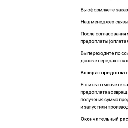
Вы оформляете заказ 
Наш менеджер связыв
После согласования 
предоплаты (оплата 
Вы переходите по ссы
данные передаются 
Возврат предопла
Если вы отменяете за
предоплата возвраща
получения сумма пре
и запустили произво
Окончательный ра