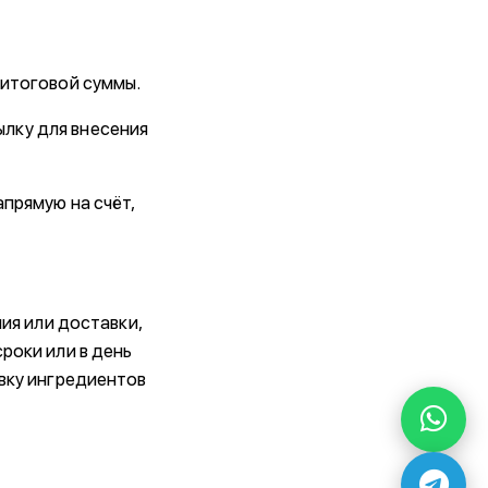
 итоговой суммы.
лку для внесения
прямую на счёт,
ия или доставки,
роки или в день
овку ингредиентов