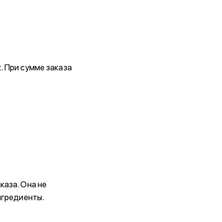
. При сумме заказа
каза. Она не
нгредиенты.