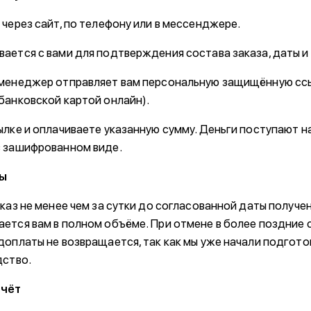
через сайт, по телефону или в мессенджере.
ается с вами для подтверждения состава заказа, даты и
менеджер отправляет вам персональную защищённую ссы
банковской картой онлайн).
лке и оплачиваете указанную сумму. Деньги поступают на
в зашифрованном виде.
ты
каз не менее чем за сутки до согласованной даты получен
ется вам в полном объёме. При отмене в более поздние с
доплаты не возвращается, так как мы уже начали подгот
дство.
счёт