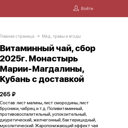
Войти
Главная страница
Мёд, травы и ягоды
Витаминный чай, сбор
2025г. Монастырь
Марии-Магдалины,
Кубань с доставкой
265 ₽
Состав: лист малины, лист смородины, лист
брусники, чабрец и т.д. Поливитаминный,
противовоспалительный, успокоительный,
диуретический, желчегонный, бактерицидный,
муколитический. Жаропонижающий эффект чая