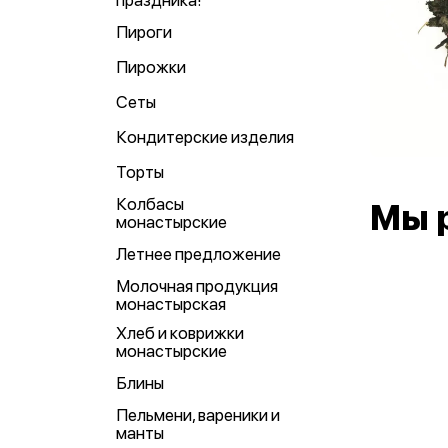
праздника!
Пироги
Пирожки
Сеты
Кондитерские изделия
Торты
Колбасы
Мы 
монастырские
Летнее предложение
Молочная продукция
монастырская
Хлеб и коврижки
монастырские
Блины
Пельмени, вареники и
манты