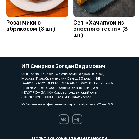
Розанчики с
Сет «Хачапури из
абрикосом (3 шт)
слоеного теста» (3
шт)
ИП Смирнов Богдан Вадимович
ИНН 644011624521 Фактический адрес: 107061,
Москва, Преображенский Вал, д.25, корп.4 ИНН
644011624521 ОГРНИП 324645700021815 Расчетный
счет 40802810200000055439 Банк ГПБ (АО)
«ГАЗПРОМБАНК» Корреспондентский счет
30101810200000000823 БИК 044525823
Работает на эффективном ядре
Foodpicásso
ver. 3.2
Политика конфиденциальности