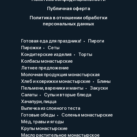
Публичная оферта
Политика в отношении обработки
персональных данных
Готовая еда для праздника!
Пироги
Пирожки
Сеты
Кондитерские изделия
Торты
Колбасы монастырские
Летнее предложение
Молочная продукция монастырская
Хлеб и коврижки монастырские
Блины
Пельмени, вареники и манты
Закуски
Салаты
Супы и вторые блюда
Хачапури, пицца
Выпечка из слоеного теста
Готовые обеды
Соленья монастырские
Мёд, травы и ягоды
Крупы монастырские
Масло растительное монастырское