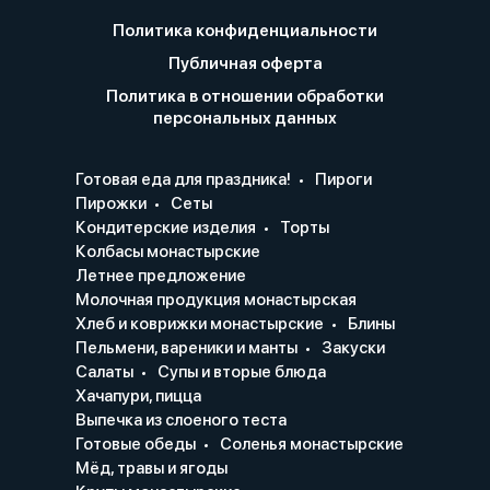
Политика конфиденциальности
Публичная оферта
Политика в отношении обработки
персональных данных
Готовая еда для праздника!
Пироги
Пирожки
Сеты
Кондитерские изделия
Торты
Колбасы монастырские
Летнее предложение
Молочная продукция монастырская
Хлеб и коврижки монастырские
Блины
Пельмени, вареники и манты
Закуски
Салаты
Супы и вторые блюда
Хачапури, пицца
Выпечка из слоеного теста
Готовые обеды
Соленья монастырские
Мёд, травы и ягоды