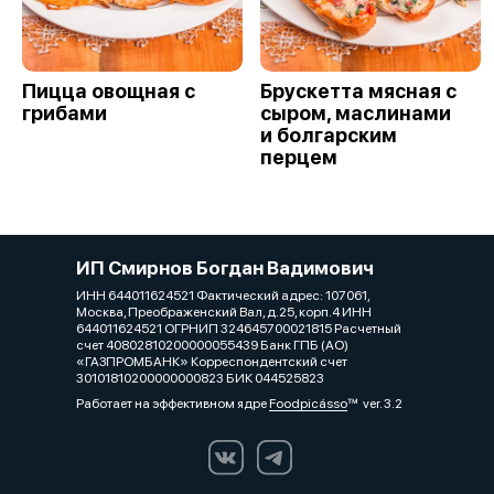
Пицца овощная с
Брускетта мясная с
грибами
сыром, маслинами
и болгарским
перцем
ИП Смирнов Богдан Вадимович
ИНН 644011624521 Фактический адрес: 107061,
Москва, Преображенский Вал, д.25, корп.4 ИНН
644011624521 ОГРНИП 324645700021815 Расчетный
счет 40802810200000055439 Банк ГПБ (АО)
«ГАЗПРОМБАНК» Корреспондентский счет
30101810200000000823 БИК 044525823
Работает на эффективном ядре
Foodpicásso
ver. 3.2