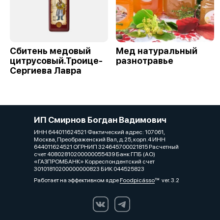
Сбитень медовый
Мед натуральный
цитрусовый.Троице-
разнотравье
Сергиева Лавра
ИП Смирнов Богдан Вадимович
ИНН 644011624521 Фактический адрес: 107061,
Москва, Преображенский Вал, д.25, корп.4 ИНН
644011624521 ОГРНИП 324645700021815 Расчетный
счет 40802810200000055439 Банк ГПБ (АО)
«ГАЗПРОМБАНК» Корреспондентский счет
30101810200000000823 БИК 044525823
Работает на эффективном ядре
Foodpicásso
ver. 3.2