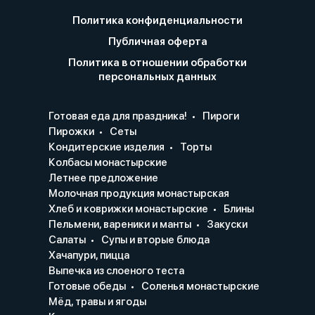
Политика конфиденциальности
Публичная оферта
Политика в отношении обработки
персональных данных
Готовая еда для праздника!
Пироги
Пирожки
Сеты
Кондитерские изделия
Торты
Колбасы монастырские
Летнее предложение
Молочная продукция монастырская
Хлеб и коврижки монастырские
Блины
Пельмени, вареники и манты
Закуски
Салаты
Супы и вторые блюда
Хачапури, пицца
Выпечка из слоеного теста
Готовые обеды
Соленья монастырские
Мёд, травы и ягоды