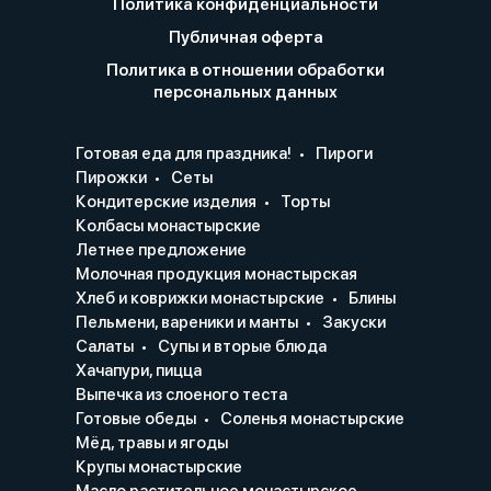
Политика конфиденциальности
Публичная оферта
Политика в отношении обработки
персональных данных
Готовая еда для праздника!
Пироги
Пирожки
Сеты
Кондитерские изделия
Торты
Колбасы монастырские
Летнее предложение
Молочная продукция монастырская
Хлеб и коврижки монастырские
Блины
Пельмени, вареники и манты
Закуски
Салаты
Супы и вторые блюда
Хачапури, пицца
Выпечка из слоеного теста
Готовые обеды
Соленья монастырские
Мёд, травы и ягоды
Крупы монастырские