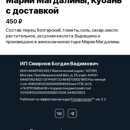
Марии Магдалины, Кубань
с доставкой
450 ₽
Состав: перец болгарский, томаты, соль, сахар, масло
растительное, уксусная кислота. Выращено и
произведено в женском монастыре Марии Магдалины.
ИП Смирнов Богдан Вадимович
ИНН 644011624521 Фактический адрес: 107061,
Москва, Преображенский Вал, д.25, корп.4 ИНН
644011624521 ОГРНИП 324645700021815 Расчетный
счет 40802810200000055439 Банк ГПБ (АО)
«ГАЗПРОМБАНК» Корреспондентский счет
30101810200000000823 БИК 044525823
Работает на эффективном ядре
Foodpicásso
ver. 3.2