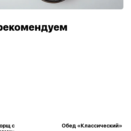
рекомендуем
орщ с
Обед «Классический»