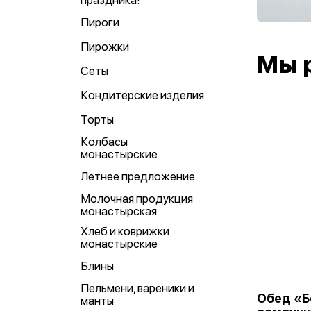
праздника!
Пироги
Пирожки
Мы 
Сеты
Кондитерские изделия
Торты
Колбасы
монастырские
Летнее предложение
Молочная продукция
монастырская
Хлеб и коврижки
монастырские
Блины
Пельмени, вареники и
Обед «Б
манты