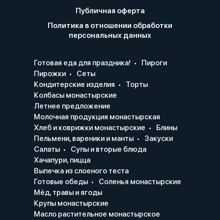
Публичная оферта
Политика в отношении обработки
персональных данных
Готовая еда для праздника!
Пироги
Пирожки
Сеты
Кондитерские изделия
Торты
Колбасы монастырские
Летнее предложение
Молочная продукция монастырская
Хлеб и коврижки монастырские
Блины
Пельмени, вареники и манты
Закуски
Салаты
Супы и вторые блюда
Хачапури, пицца
Выпечка из слоеного теста
Готовые обеды
Соленья монастырские
Мёд, травы и ягоды
Крупы монастырские
Масло растительное монастырское