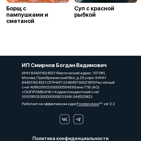
Борщ с
Суп с красной
пампушками и
рыбкой
сметаной
ИП Смирнов Богдан Вадимович
ИНН 644011624521 Фактический адрес: 107061,
Москва, Преображенский Вал, д.25, корп.4 ИНН
644011624521 ОГРНИП 324645700021815 Расчетный
счет 40802810200000055439 Банк ГПБ (АО)
«ГАЗПРОМБАНК» Корреспондентский счет
30101810200000000823 БИК 044525823
Работает на эффективном ядре
Foodpicásso
ver. 3.2
Политика конфиденциальности