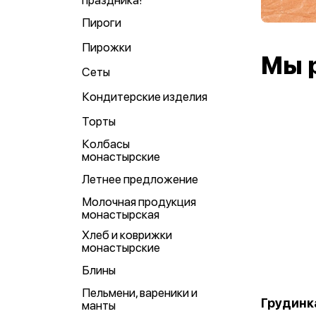
праздника!
Пироги
Пирожки
Мы 
Сеты
Кондитерские изделия
Торты
Колбасы
монастырские
Летнее предложение
Молочная продукция
монастырская
Хлеб и коврижки
монастырские
Блины
Пельмени, вареники и
Грудинка
манты