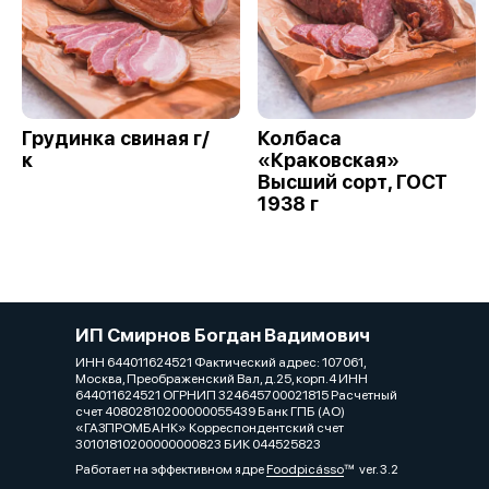
Грудинка свиная г/
Колбаса
к
«Краковская»
Высший сорт, ГОСТ
1938 г
ИП Смирнов Богдан Вадимович
ИНН 644011624521 Фактический адрес: 107061,
Москва, Преображенский Вал, д.25, корп.4 ИНН
644011624521 ОГРНИП 324645700021815 Расчетный
счет 40802810200000055439 Банк ГПБ (АО)
«ГАЗПРОМБАНК» Корреспондентский счет
30101810200000000823 БИК 044525823
Работает на эффективном ядре
Foodpicásso
ver. 3.2