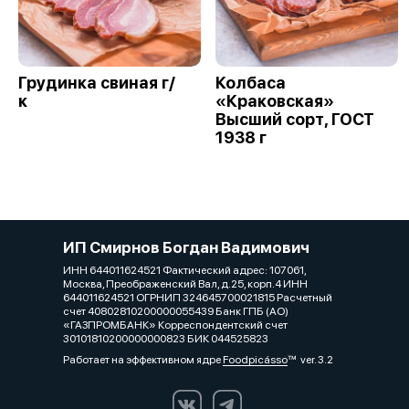
Грудинка свиная г/
Колбаса
к
«Краковская»
Высший сорт, ГОСТ
1938 г
ИП Смирнов Богдан Вадимович
ИНН 644011624521 Фактический адрес: 107061,
Москва, Преображенский Вал, д.25, корп.4 ИНН
644011624521 ОГРНИП 324645700021815 Расчетный
счет 40802810200000055439 Банк ГПБ (АО)
«ГАЗПРОМБАНК» Корреспондентский счет
30101810200000000823 БИК 044525823
Работает на эффективном ядре
Foodpicásso
ver. 3.2