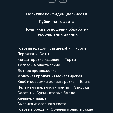
Политика конфиденциальности
Публичная оферта
Политика в отношении обработки
персональных данных
Готовая еда для праздника!
Пироги
Пирожки
Сеты
Кондитерские изделия
Торты
Колбасы монастырские
Летнее предложение
Молочная продукция монастырская
Хлеб и коврижки монастырские
Блины
Пельмени, вареники и манты
Закуски
Салаты
Супы и вторые блюда
Хачапури, пицца
Выпечка из слоеного теста
Готовые обеды
Соленья монастырские