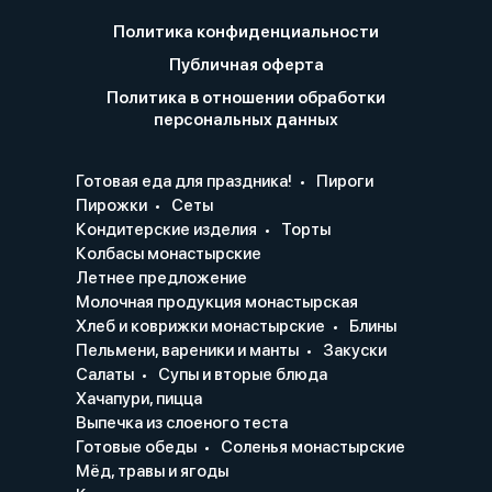
Политика конфиденциальности
Публичная оферта
Политика в отношении обработки
персональных данных
Готовая еда для праздника!
Пироги
Пирожки
Сеты
Кондитерские изделия
Торты
Колбасы монастырские
Летнее предложение
Молочная продукция монастырская
Хлеб и коврижки монастырские
Блины
Пельмени, вареники и манты
Закуски
Салаты
Супы и вторые блюда
Хачапури, пицца
Выпечка из слоеного теста
Готовые обеды
Соленья монастырские
Мёд, травы и ягоды