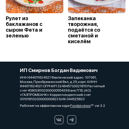
Рулет из
Запеканка
баклажанов с
творожная,
сыром Фета и
подаётся со
зеленью
сметаной и
киселём
ИП Смирнов Богдан Вадимович
ИНН 644011624521 Фактический адрес: 107061,
Москва, Преображенский Вал, д.25, корп.4 ИНН
644011624521 ОГРНИП 324645700021815 Расчетный
счет 40802810200000055439 Банк ГПБ (АО)
«ГАЗПРОМБАНК» Корреспондентский счет
30101810200000000823 БИК 044525823
Работает на эффективном ядре
Foodpicásso
ver. 3.2