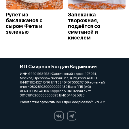
Рулет из
Запеканка
баклажанов с
творожная,
сыром Фета и
подаётся со
зеленью
сметаной и
киселём
ИП Смирнов Богдан Вадимович
ИНН 644011624521 Фактический адрес: 107061,
Москва, Преображенский Вал, д.25, корп.4 ИНН
644011624521 ОГРНИП 324645700021815 Расчетный
счет 40802810200000055439 Банк ГПБ (АО)
«ГАЗПРОМБАНК» Корреспондентский счет
30101810200000000823 БИК 044525823
Работает на эффективном ядре
Foodpicásso
ver. 3.2