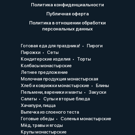
Политика конфиденциальности
Публичная оферта
Политика в отношении обработки
персональных данных
Готовая еда для праздника!
Пироги
Пирожки
Сеты
Кондитерские изделия
Торты
Колбасы монастырские
Летнее предложение
Молочная продукция монастырская
Хлеб и коврижки монастырские
Блины
Пельмени, вареники и манты
Закуски
Салаты
Супы и вторые блюда
Хачапури, пицца
Выпечка из слоеного теста
Готовые обеды
Соленья монастырские
Мёд, травы и ягоды
Крупы монастырские