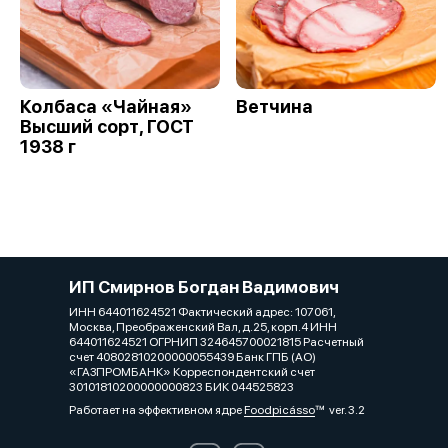
Колбаса «Чайная»
Ветчина
Высший сорт, ГОСТ
1938 г
ИП Смирнов Богдан Вадимович
ИНН 644011624521 Фактический адрес: 107061,
Москва, Преображенский Вал, д.25, корп.4 ИНН
644011624521 ОГРНИП 324645700021815 Расчетный
счет 40802810200000055439 Банк ГПБ (АО)
«ГАЗПРОМБАНК» Корреспондентский счет
30101810200000000823 БИК 044525823
Работает на эффективном ядре
Foodpicásso
ver. 3.2