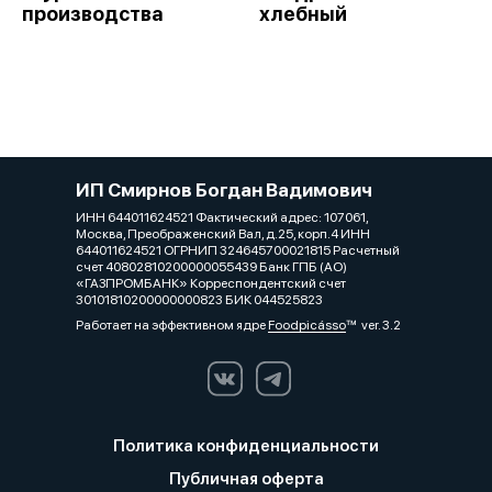
производства
хлебный
ИП Смирнов Богдан Вадимович
ИНН 644011624521 Фактический адрес: 107061,
Москва, Преображенский Вал, д.25, корп.4 ИНН
644011624521 ОГРНИП 324645700021815 Расчетный
счет 40802810200000055439 Банк ГПБ (АО)
«ГАЗПРОМБАНК» Корреспондентский счет
30101810200000000823 БИК 044525823
Работает на эффективном ядре
Foodpicásso
ver. 3.2
Политика конфиденциальности
Публичная оферта