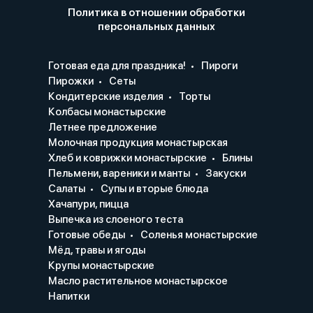
Политика в отношении обработки
персональных данных
Готовая еда для праздника!
Пироги
Пирожки
Сеты
Кондитерские изделия
Торты
Колбасы монастырские
Летнее предложение
Молочная продукция монастырская
Хлеб и коврижки монастырские
Блины
Пельмени, вареники и манты
Закуски
Салаты
Супы и вторые блюда
Хачапури, пицца
Выпечка из слоеного теста
Готовые обеды
Соленья монастырские
Мёд, травы и ягоды
Крупы монастырские
Масло растительное монастырское
Напитки