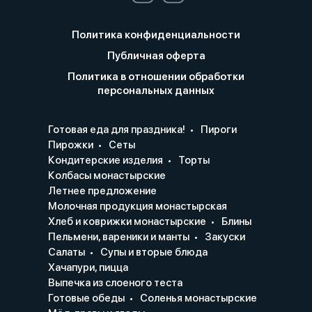
Политика конфиденциальности
Публичная оферта
Политика в отношении обработки
персональных данных
Готовая еда для праздника!
Пироги
Пирожки
Сеты
Кондитерские изделия
Торты
Колбасы монастырские
Летнее предложение
Молочная продукция монастырская
Хлеб и коврижки монастырские
Блины
Пельмени, вареники и манты
Закуски
Салаты
Супы и вторые блюда
Хачапури, пицца
Выпечка из слоеного теста
Готовые обеды
Соленья монастырские