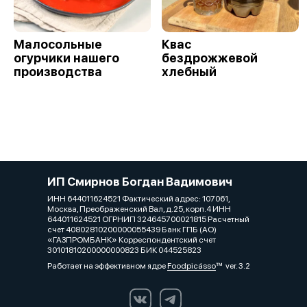
Малосольные
Квас
огурчики нашего
бездрожжевой
производства
хлебный
ИП Смирнов Богдан Вадимович
ИНН 644011624521 Фактический адрес: 107061,
Москва, Преображенский Вал, д.25, корп.4 ИНН
644011624521 ОГРНИП 324645700021815 Расчетный
счет 40802810200000055439 Банк ГПБ (АО)
«ГАЗПРОМБАНК» Корреспондентский счет
30101810200000000823 БИК 044525823
Работает на эффективном ядре
Foodpicásso
ver. 3.2