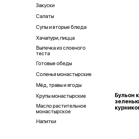
Закуски
Салаты
Супы и вторые блюда
Хачапури, пицца
Выпечка из слоеного
теста
Готовые обеды
Соленья монастырские
Мёд, травы и ягоды
Бульон 
Крупы монастырские
зеленью
Масло растительное
курнико
монастырское
Напитки