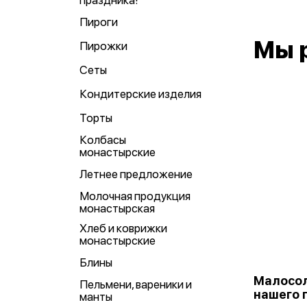
праздника!
Пироги
Мы 
Пирожки
Сеты
Кондитерские изделия
Торты
Колбасы
монастырские
Летнее предложение
Молочная продукция
монастырская
Хлеб и коврижки
монастырские
Блины
Малосол
Пельмени, вареники и
нашего 
манты