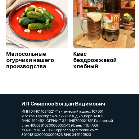
Малосольные
Квас
огурчики нашего
бездрожжевой
производства
хлебный
ИП Смирнов Богдан Вадимович
ИНН 644011624521 Фактический адрес: 107061,
Москва, Преображенский Вал, д.25, корп.4 ИНН
644011624521 ОГРНИП 324645700021815 Расчетный
счет 40802810200000055439 Банк ГПБ (АО)
«ГАЗПРОМБАНК» Корреспондентский счет
30101810200000000823 БИК 044525823