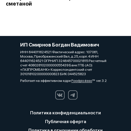
сметаной
ИП Смирнов Богдан Вадимович
ИНН 644011624521 Фактический адрес: 107061,
Москва, Преображенский Вал, д.25, корп.4 ИНН
644011624521 ОГРНИП 324645700021815 Расчетный
счет 40802810200000055439 Банк ГПБ (АО)
«ГАЗПРОМБАНК» Корреспондентский счет
30101810200000000823 БИК 044525823
Работает на эффективном ядре
Foodpicásso
ver. 3.2
Политика конфиденциальности
Публичная оферта
Политика в отношении обработки