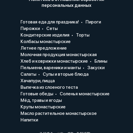
персональных данных
Готовая еда для праздника!
Пироги
Пирожки
Сеты
Кондитерские изделия
Торты
Колбасы монастырские
Летнее предложение
Молочная продукция монастырская
Хлеб и коврижки монастырские
Блины
Пельмени, вареники и манты
Закуски
Салаты
Супы и вторые блюда
Хачапури, пицца
Выпечка из слоеного теста
Готовые обеды
Соленья монастырские
Мёд, травы и ягоды
Крупы монастырские
Масло растительное монастырское
Напитки