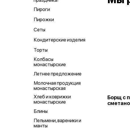
праздника!
Пироги
Пирожки
Сеты
Кондитерские изделия
Торты
Колбасы
монастырские
Летнее предложение
Молочная продукция
монастырская
Хлеб и коврижки
Борщ с 
монастырские
сметано
Блины
Пельмени, вареники и
манты