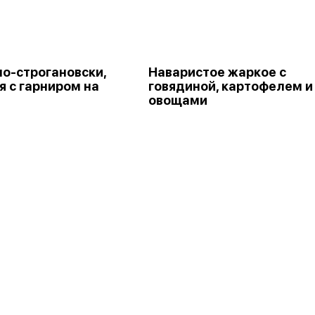
по-строгановски,
Наваристое жаркое с
я с гарниром на
говядиной, картофелем и
овощами