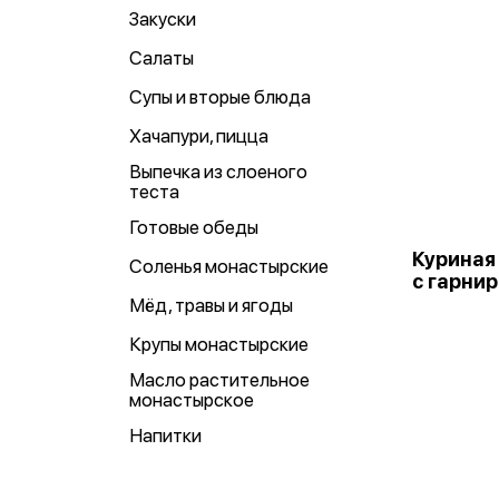
Закуски
Салаты
Супы и вторые блюда
Хачапури, пицца
Выпечка из слоеного
теста
Готовые обеды
Куриная
Соленья монастырские
с гарни
Мёд, травы и ягоды
Крупы монастырские
Масло растительное
монастырское
Напитки