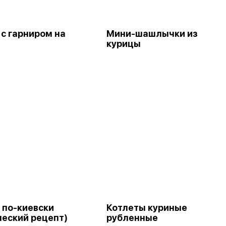
 с гарниром на
Мини-шашлычки из
курицы
 по-киевски
Котлеты куриные
ческий рецепт)
рубленные