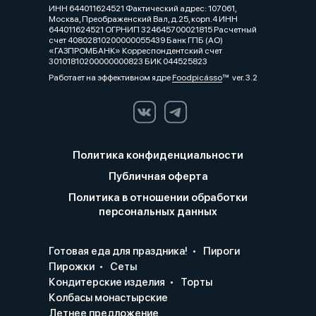
ИНН 644011624521 Фактический адрес: 107061,
Москва, Преображенский Вал, д.25, корп.4 ИНН
644011624521 ОГРНИП 324645700021815 Расчетный
счет 40802810200000055439 Банк ГПБ (АО)
«ГАЗПРОМБАНК» Корреспондентский счет
30101810200000000823 БИК 044525823
Работает на эффективном ядре
Foodpicásso
ver. 3.2
Политика конфиденциальности
Публичная оферта
Политика в отношении обработки
персональных данных
Готовая еда для праздника!
Пироги
Пирожки
Сеты
Кондитерские изделия
Торты
Колбасы монастырские
Летнее предложение