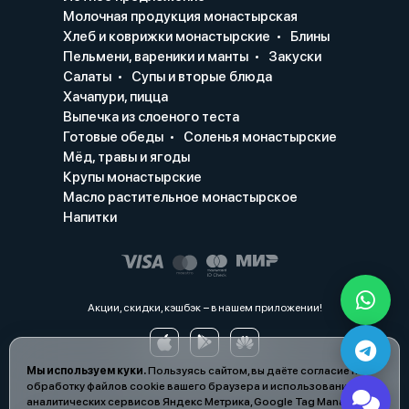
Молочная продукция монастырская
Хлеб и коврижки монастырские
Блины
Пельмени, вареники и манты
Закуски
Салаты
Супы и вторые блюда
Хачапури, пицца
Выпечка из слоеного теста
Готовые обеды
Соленья монастырские
Мёд, травы и ягоды
Крупы монастырские
Масло растительное монастырское
Напитки
Акции, скидки, кэшбэк − в нашем приложении!
Мы используем куки.
Пользуясь сайтом, вы даёте согласие на
обработку файлов cookie вашего браузера и использование
аналитических сервисов Яндекс Метрика, Google Tag Manager