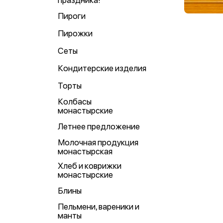
праздника!
Пироги
Пирожки
Сеты
Кондитерские изделия
Торты
Колбасы
монастырские
Летнее предложение
Молочная продукция
монастырская
Хлеб и коврижки
монастырские
Блины
Пельмени, вареники и
манты