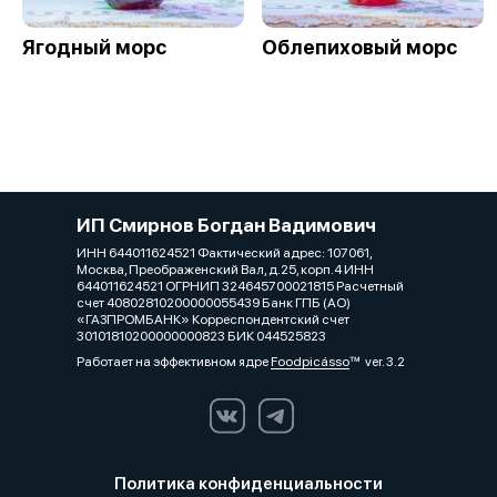
Ягодный морс
Облепиховый морс
ИП Смирнов Богдан Вадимович
ИНН 644011624521 Фактический адрес: 107061,
Москва, Преображенский Вал, д.25, корп.4 ИНН
644011624521 ОГРНИП 324645700021815 Расчетный
счет 40802810200000055439 Банк ГПБ (АО)
«ГАЗПРОМБАНК» Корреспондентский счет
30101810200000000823 БИК 044525823
Работает на эффективном ядре
Foodpicásso
ver. 3.2
Политика конфиденциальности