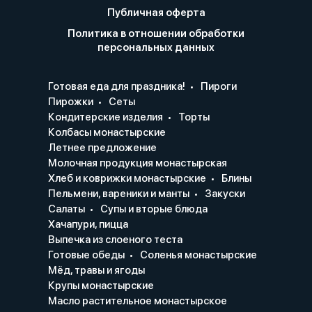
Публичная оферта
Политика в отношении обработки
персональных данных
Готовая еда для праздника!
Пироги
Пирожки
Сеты
Кондитерские изделия
Торты
Колбасы монастырские
Летнее предложение
Молочная продукция монастырская
Хлеб и коврижки монастырские
Блины
Пельмени, вареники и манты
Закуски
Салаты
Супы и вторые блюда
Хачапури, пицца
Выпечка из слоеного теста
Готовые обеды
Соленья монастырские
Мёд, травы и ягоды
Крупы монастырские
Масло растительное монастырское