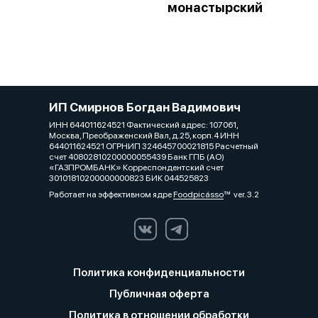
монастырский
ИП Смирнов Богдан Вадимович
ИНН 644011624521 Фактический адрес: 107061,
Москва, Преображенский Вал, д.25, корп.4 ИНН
644011624521 ОГРНИП 324645700021815 Расчетный
счет 40802810200000055439 Банк ГПБ (АО)
«ГАЗПРОМБАНК» Корреспондентский счет
30101810200000000823 БИК 044525823
Работает на эффективном ядре
Foodpicásso
ver. 3.2
Политика конфиденциальности
Публичная оферта
Политика в отношении обработки