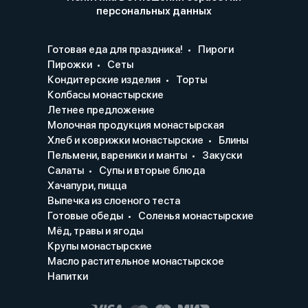
персональных данных
Готовая еда для праздника!
Пироги
Пирожки
Сеты
Кондитерские изделия
Торты
Колбасы монастырские
Летнее предложение
Молочная продукция монастырская
Хлеб и коврижки монастырские
Блины
Пельмени, вареники и манты
Закуски
Салаты
Супы и вторые блюда
Хачапури, пицца
Выпечка из слоеного теста
Готовые обеды
Соленья монастырские
Мёд, травы и ягоды
Крупы монастырские
Масло растительное монастырское
Напитки