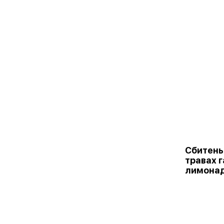
Сбитень
травах 
лимона