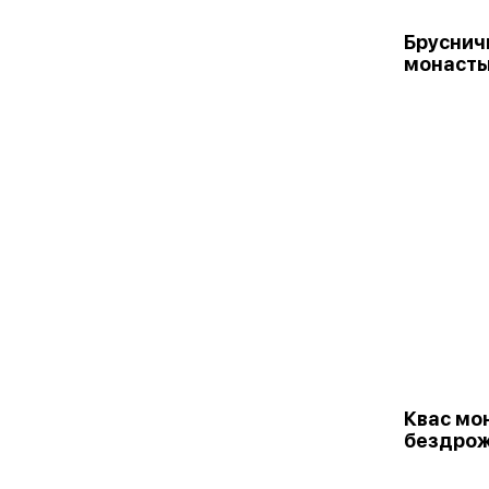
Бруснич
монаст
Квас мо
бездро