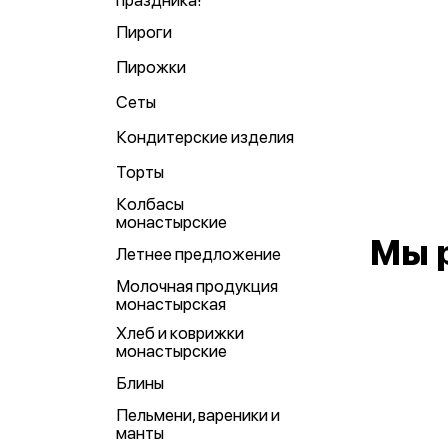
праздника!
Пироги
Пирожки
Сеты
Кондитерские изделия
Торты
Колбасы
монастырские
Мы 
Летнее предложение
Молочная продукция
монастырская
Хлеб и коврижки
монастырские
Блины
Пельмени, вареники и
манты