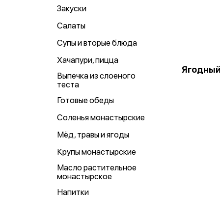
Закуски
Салаты
Супы и вторые блюда
Хачапури, пицца
Ягодный
Выпечка из слоеного
теста
Готовые обеды
Соленья монастырские
Мёд, травы и ягоды
Крупы монастырские
Масло растительное
монастырское
Напитки