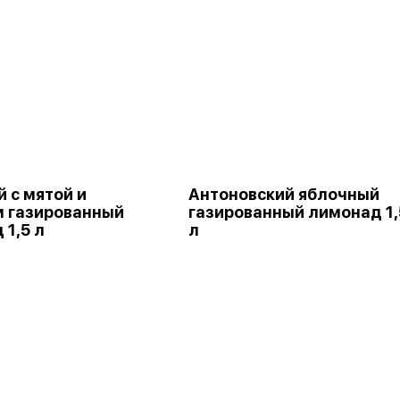
 с мятой и
Антоновский яблочный
 газированный
газированный лимонад 1,
 1,5 л
л