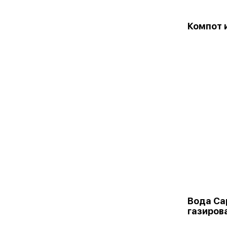
Компот 
Вода Са
газиров