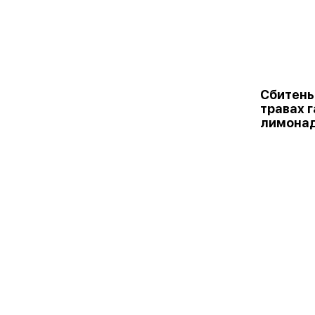
Сбитень
травах 
лимонад 