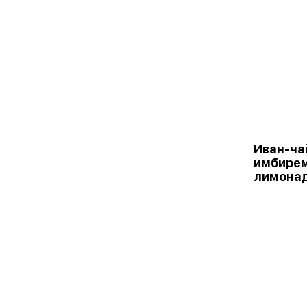
Иван-чай
имбирем
лимонад