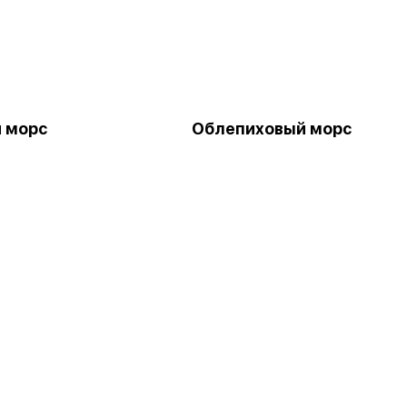
 морс
Облепиховый морс