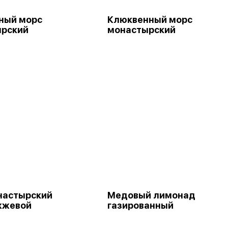
ный морс
Клюквенный морс
ырский
монастырский
настырский
Медовый лимонад
жжевой
газированный