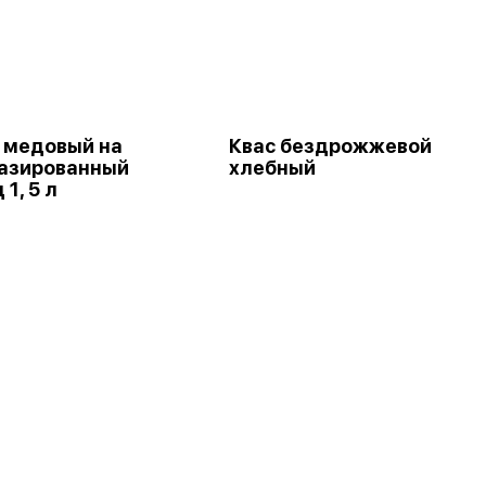
 медовый на
Квас бездрожжевой
газированный
хлебный
1, 5 л