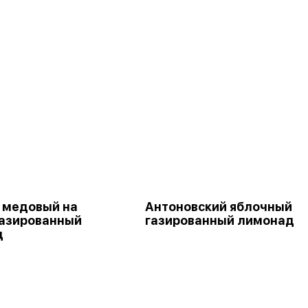
 медовый на
Антоновский яблочный
газированный
газированный лимонад
д