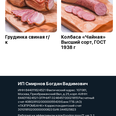
Грудинка свиная г/
Колбаса «Чайная»
к
Высший сорт, ГОСТ
1938 г
ИП Смирнов Богдан Вадимович
ИНН 644011624521 Фактический адрес: 107061,
Москва, Преображенский Вал, д.25, корп.4 ИНН
644011624521 ОГРНИП 324645700021815 Расчетный
счет 40802810200000055439 Банк ГПБ (АО)
«ГАЗПРОМБАНК» Корреспондентский счет
30101810200000000823 БИК 044525823
Работает на эффективном ядре
Foodpicásso
ver. 3.2