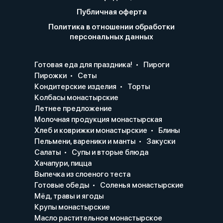
Публичная оферта
Политика в отношении обработки
персональных данных
Готовая еда для праздника!
Пироги
Пирожки
Сеты
Кондитерские изделия
Торты
Колбасы монастырские
Летнее предложение
Молочная продукция монастырская
Хлеб и коврижки монастырские
Блины
Пельмени, вареники и манты
Закуски
Салаты
Супы и вторые блюда
Хачапури, пицца
Выпечка из слоеного теста
Готовые обеды
Соленья монастырские
Мёд, травы и ягоды
Крупы монастырские
Масло растительное монастырское