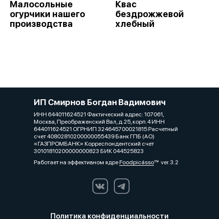
Малосольные
Квас
огурчики нашего
бездрожжевой
производства
хлебный
ИП Смирнов Богдан Вадимович
ИНН 644011624521 Фактический адрес: 107061,
Москва, Преображенский Вал, д.25, корп.4 ИНН
644011624521 ОГРНИП 324645700021815 Расчетный
счет 40802810200000055439 Банк ГПБ (АО)
«ГАЗПРОМБАНК» Корреспондентский счет
30101810200000000823 БИК 044525823
Работает на эффективном ядре
Foodpicásso
ver. 3.2
Политика конфиденциальности