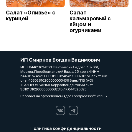
Салат «Оливье» с
Салат
курицей
кальмаровый с
яйцом и
огурчиками
ИП Смирнов Богдан Вадимович
ИНН 644011624521 Фактический адрес: 107061,
Москва, Преображенский Вал, д.25, корп.4 ИНН
644011624521 ОГРНИП 324645700021815 Расчетный
счет 40802810200000055439 Банк ГПБ (АО)
«ГАЗПРОМБАНК» Корреспондентский счет
30101810200000000823 БИК 044525823
Работает на эффективном ядре
Foodpicásso
ver. 3.2
Политика конфиденциальности