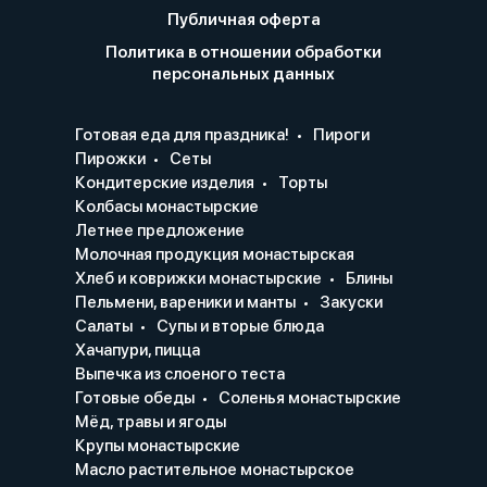
Публичная оферта
Политика в отношении обработки
персональных данных
Готовая еда для праздника!
Пироги
Пирожки
Сеты
Кондитерские изделия
Торты
Колбасы монастырские
Летнее предложение
Молочная продукция монастырская
Хлеб и коврижки монастырские
Блины
Пельмени, вареники и манты
Закуски
Салаты
Супы и вторые блюда
Хачапури, пицца
Выпечка из слоеного теста
Готовые обеды
Соленья монастырские
Мёд, травы и ягоды
Крупы монастырские
Масло растительное монастырское