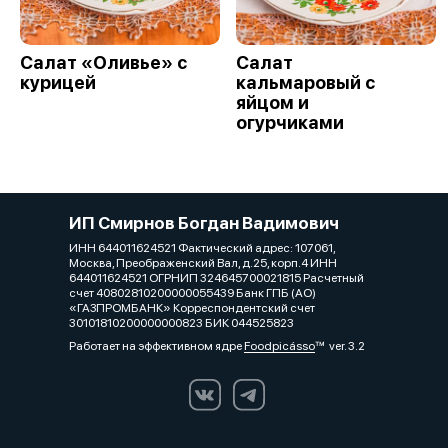
Салат «Оливье» с
Салат
курицей
кальмаровый с
яйцом и
огурчиками
ИП Смирнов Богдан Вадимович
ИНН 644011624521 Фактический адрес: 107061,
Москва, Преображенский Вал, д.25, корп.4 ИНН
644011624521 ОГРНИП 324645700021815 Расчетный
счет 40802810200000055439 Банк ГПБ (АО)
«ГАЗПРОМБАНК» Корреспондентский счет
30101810200000000823 БИК 044525823
Работает на эффективном ядре
Foodpicásso
ver. 3.2