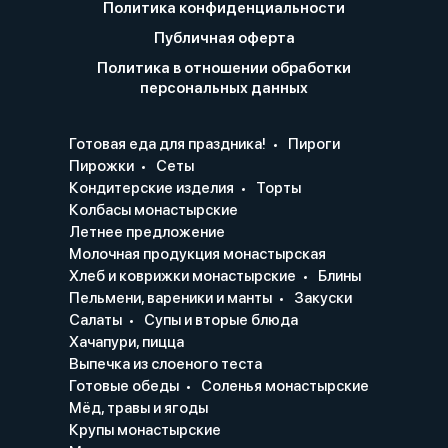
Политика конфиденциальности
Публичная оферта
Политика в отношении обработки
персональных данных
Готовая еда для праздника!
Пироги
Пирожки
Сеты
Кондитерские изделия
Торты
Колбасы монастырские
Летнее предложение
Молочная продукция монастырская
Хлеб и коврижки монастырские
Блины
Пельмени, вареники и манты
Закуски
Салаты
Супы и вторые блюда
Хачапури, пицца
Выпечка из слоеного теста
Готовые обеды
Соленья монастырские
Мёд, травы и ягоды
Крупы монастырские