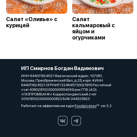
Салат «Оливье» с
Салат
курицей
кальмаровый с
яйцом и
огурчиками
ИП Смирнов Богдан Вадимович
ИНН 644011624521 Фактический адрес: 107061,
Москва, Преображенский Вал, д.25, корп.4 ИНН
644011624521 ОГРНИП 324645700021815 Расчетный
счет 40802810200000055439 Банк ГПБ (АО)
«ГАЗПРОМБАНК» Корреспондентский счет
30101810200000000823 БИК 044525823
Работает на эффективном ядре
Foodpicásso
ver. 3.2