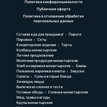
Политика конфиденциальности
Публичная оферта
Политика в отношении обработки
персональных данных
Готовая еда для праздника!
Пироги
Пирожки
Сеты
Кондитерские изделия
Торты
Колбасы монастырские
Летнее предложение
Молочная продукция монастырская
Хлеб и коврижки монастырские
Блины
Пельмени, вареники и манты
Закуски
Салаты
Супы и вторые блюда
Хачапури, пицца
Выпечка из слоеного теста
Готовые обеды
Соленья монастырские
Мёд, травы и ягоды
Крупы монастырские