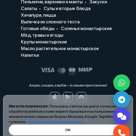
Пельмени, вареники и манты
Закуски
Салаты
Супы и вторые блюда
Хачапури, пицца
Выпечка из слоеного теста
Готовые обеды
Соленья монастырские
Мёд, травы и ягоды
Крупы монастырские
Масло растительное монастырское
Напитки
Акции, скидки, кэшбэк − в нашем приложении!
Мы используем куки.
Пользуясь сайтом, вы даёте согласие на
обработку файлов cookie вашего браузера и использование
аналитических сервисов Яндекс Метрика, Google Tag Manager
согласно
политике конфиденциальности
.
ОК