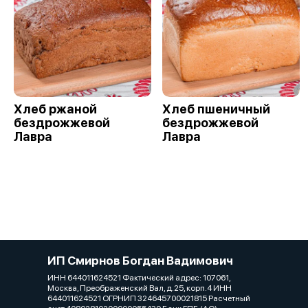
Хлеб ржаной
Хлеб пшеничный
бездрожжевой
бездрожжевой
Лавра
Лавра
ИП Смирнов Богдан Вадимович
ИНН 644011624521 Фактический адрес: 107061,
Москва, Преображенский Вал, д.25, корп.4 ИНН
644011624521 ОГРНИП 324645700021815 Расчетный