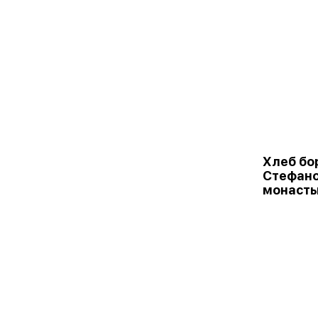
Хлеб бо
Стефан
монаст