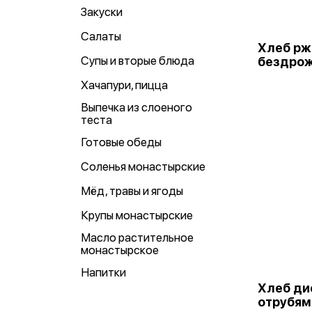
Закуски
Салаты
Хлеб рж
Супы и вторые блюда
бездрож
Хачапури, пицца
Выпечка из слоеного
теста
Готовые обеды
Соленья монастырские
Мёд, травы и ягоды
Крупы монастырские
Масло растительное
монастырское
Напитки
Хлеб ди
отрубям