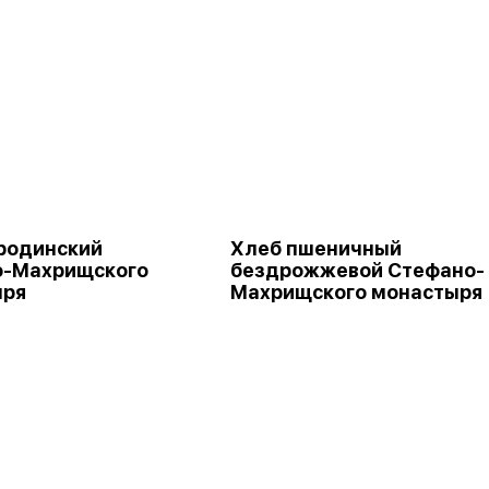
родинский
Хлеб пшеничный
о-Махрищского
бездрожжевой Стефано-
ыря
Махрищского монастыря