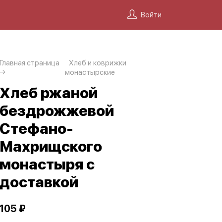
Войти
Главная страница
Хлеб и коврижки
монастырские
Хлеб ржаной
бездрожжевой
Стефано-
Махрищского
монастыря с
доставкой
105 ₽