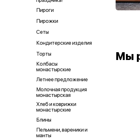
праздника!
Пироги
Пирожки
Сеты
Кондитерские изделия
Мы 
Торты
Колбасы
монастырские
Летнее предложение
Молочная продукция
монастырская
Хлеб и коврижки
монастырские
Блины
Пельмени, вареники и
манты