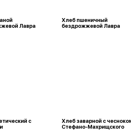
аной
Хлеб пшеничный
жевой Лавра
бездрожжевой Лавра
етический с
Хлеб заварной с чесноко
и
Стефано-Махрищского