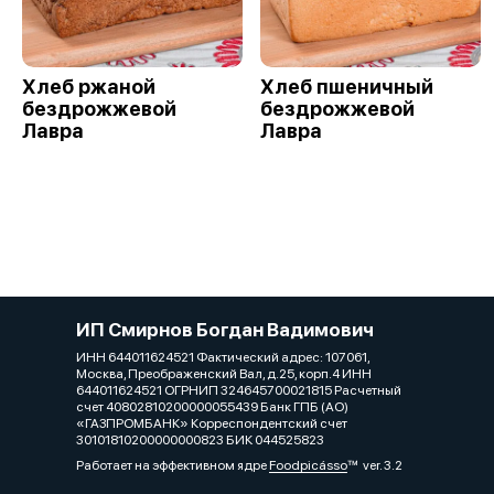
Хлеб ржаной
Хлеб пшеничный
бездрожжевой
бездрожжевой
Лавра
Лавра
ИП Смирнов Богдан Вадимович
ИНН 644011624521 Фактический адрес: 107061,
Москва, Преображенский Вал, д.25, корп.4 ИНН
644011624521 ОГРНИП 324645700021815 Расчетный
счет 40802810200000055439 Банк ГПБ (АО)
«ГАЗПРОМБАНК» Корреспондентский счет
30101810200000000823 БИК 044525823
Работает на эффективном ядре
Foodpicásso
ver. 3.2