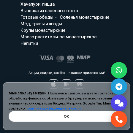
Хачапури, пицца
Выпечка из слоеного теста
Готовые обеды
Соленья монастырские
Мёд, травы и ягоды
Крупы монастырские
Масло растительное монастырское
Напитки
Акции, скидки, кэшбэк − в нашем приложении!
Мы используем куки.
Пользуясь сайтом, вы даёте согласие на
обработку файлов cookie вашего браузера и использование
аналитических сервисов Яндекс Метрика, Google Tag Manager
согласно
политике конфиденциальности
.
ОК