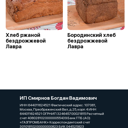
Хлеб ржаной
Бородинский хлеб
бездрожжевой
бездрожжевой
Лавра
Лавра
ИП Смирнов Богдан Вадимович
ИНН 644011624521 Фактический адрес: 107061,
Москва, Преображенский Вал, д.25, корп.4 ИНН
644011624521 ОГРНИП 324645700021815 Расчетный
счет 40802810200000055439 Банк ГПБ (АО)
«ГАЗПРОМБАНК» Корреспондентский счет
30101810200000000823 БИК 044525823