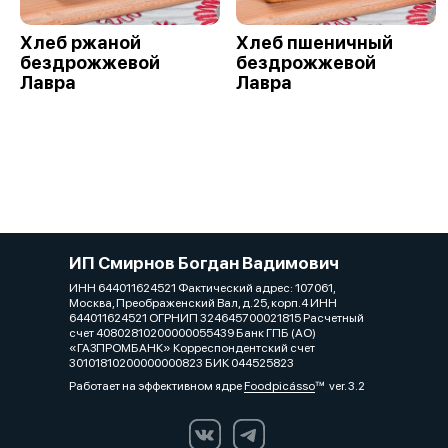
Хлеб ржаной
Хлеб пшеничный
бездрожжевой
бездрожжевой
Лавра
Лавра
ИП Смирнов Богдан Вадимович
ИНН 644011624521 Фактический адрес: 107061,
Москва, Преображенский Вал, д.25, корп.4 ИНН
644011624521 ОГРНИП 324645700021815 Расчетный
счет 40802810200000055439 Банк ГПБ (АО)
«ГАЗПРОМБАНК» Корреспондентский счет
30101810200000000823 БИК 044525823
Работает на эффективном ядре
Foodpicásso
ver. 3.2