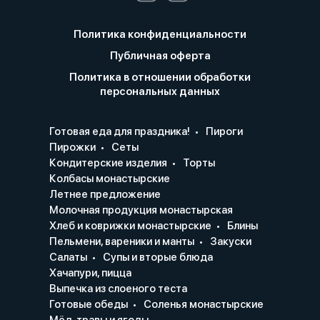
Политика конфиденциальности
Публичная оферта
Политика в отношении обработки
персональных данных
Готовая еда для праздника!
Пироги
Пирожки
Сеты
Кондитерские изделия
Торты
Колбасы монастырские
Летнее предложение
Молочная продукция монастырская
Хлеб и коврижки монастырские
Блины
Пельмени, вареники и манты
Закуски
Салаты
Супы и вторые блюда
Хачапури, пицца
Выпечка из слоеного теста
Готовые обеды
Соленья монастырские