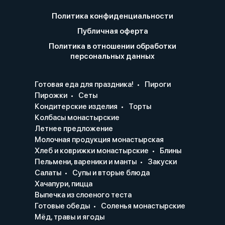
Политика конфиденциальности
Публичная оферта
Политика в отношении обработки
персональных данных
Готовая еда для праздника!
Пироги
Пирожки
Сеты
Кондитерские изделия
Торты
Колбасы монастырские
Летнее предложение
Молочная продукция монастырская
Хлеб и коврижки монастырские
Блины
Пельмени, вареники и манты
Закуски
Салаты
Супы и вторые блюда
Хачапури, пицца
Выпечка из слоеного теста
Готовые обеды
Соленья монастырские
Мёд, травы и ягоды