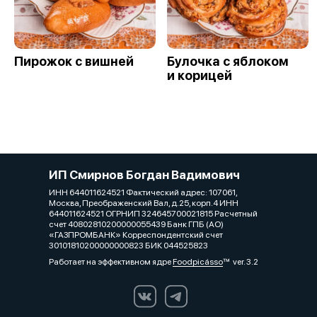
Пирожок с вишней
Булочка с яблоком
и корицей
ИП Смирнов Богдан Вадимович
ИНН 644011624521 Фактический адрес: 107061,
Москва, Преображенский Вал, д.25, корп.4 ИНН
644011624521 ОГРНИП 324645700021815 Расчетный
счет 40802810200000055439 Банк ГПБ (АО)
«ГАЗПРОМБАНК» Корреспондентский счет
30101810200000000823 БИК 044525823
Работает на эффективном ядре
Foodpicásso
ver. 3.2