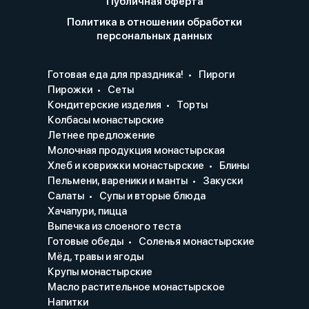
Публичная оферта
Политика в отношении обработки
персональных данных
Готовая еда для праздника!
Пироги
Пирожки
Сеты
Кондитерские изделия
Торты
Колбасы монастырские
Летнее предложение
Молочная продукция монастырская
Хлеб и коврижки монастырские
Блины
Пельмени, вареники и манты
Закуски
Салаты
Супы и вторые блюда
Хачапури, пицца
Выпечка из слоеного теста
Готовые обеды
Соленья монастырские
Мёд, травы и ягоды
Крупы монастырские
Масло растительное монастырское
Напитки