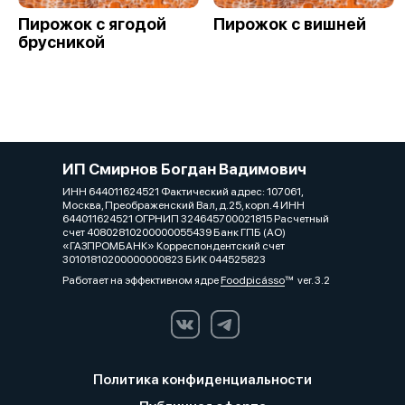
Пирожок с ягодой
Пирожок с вишней
брусникой
ИП Смирнов Богдан Вадимович
ИНН 644011624521 Фактический адрес: 107061,
Москва, Преображенский Вал, д.25, корп.4 ИНН
644011624521 ОГРНИП 324645700021815 Расчетный
счет 40802810200000055439 Банк ГПБ (АО)
«ГАЗПРОМБАНК» Корреспондентский счет
30101810200000000823 БИК 044525823
Работает на эффективном ядре
Foodpicásso
ver. 3.2
Политика конфиденциальности