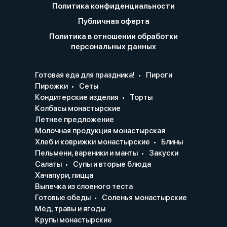
Политика конфиденциальности
Публичная оферта
Политика в отношении обработки
персональных данных
Готовая еда для праздника!
Пироги
Пирожки
Сеты
Кондитерские изделия
Торты
Колбасы монастырские
Летнее предложение
Молочная продукция монастырская
Хлеб и коврижки монастырские
Блины
Пельмени, вареники и манты
Закуски
Салаты
Супы и вторые блюда
Хачапури, пицца
Выпечка из слоеного теста
Готовые обеды
Соленья монастырские
Мёд, травы и ягоды
Крупы монастырские