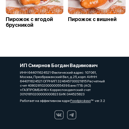
Пирожок с ягодой
Пирожок с вишней
брусникой
ИП Смирнов Богдан Вадимович
ИНН 644011624521 Фактический адрес: 107061,
Москва, Преображенский Вал, д.25, корп.4 ИНН
644011624521 ОГРНИП 324645700021815 Расчетный
счет 40802810200000055439 Банк ГПБ (АО)
«ГАЗПРОМБАНК» Корреспондентский счет
30101810200000000823 БИК 044525823
Работает на эффективном ядре
Foodpicásso
ver. 3.2