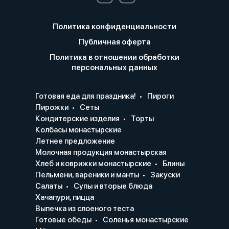
Политика конфиденциальности
Публичная оферта
Политика в отношении обработки
персональных данных
Готовая еда для праздника!
Пироги
Пирожки
Сеты
Кондитерские изделия
Торты
Колбасы монастырские
Летнее предложение
Молочная продукция монастырская
Хлеб и коврижки монастырские
Блины
Пельмени, вареники и манты
Закуски
Салаты
Супы и вторые блюда
Хачапури, пицца
Выпечка из слоеного теста
Готовые обеды
Соленья монастырские