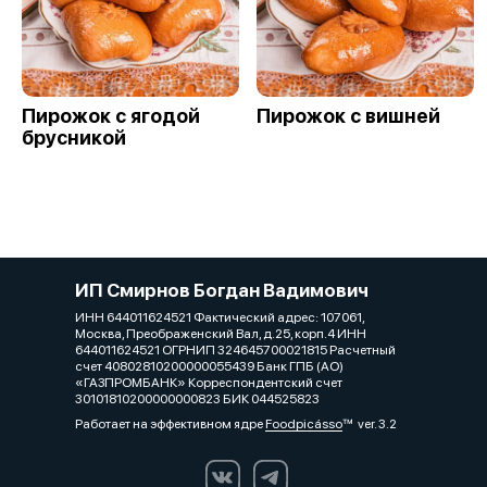
Пирожок с ягодой
Пирожок с вишней
брусникой
ИП Смирнов Богдан Вадимович
ИНН 644011624521 Фактический адрес: 107061,
Москва, Преображенский Вал, д.25, корп.4 ИНН
644011624521 ОГРНИП 324645700021815 Расчетный
счет 40802810200000055439 Банк ГПБ (АО)
«ГАЗПРОМБАНК» Корреспондентский счет
30101810200000000823 БИК 044525823
Работает на эффективном ядре
Foodpicásso
ver. 3.2