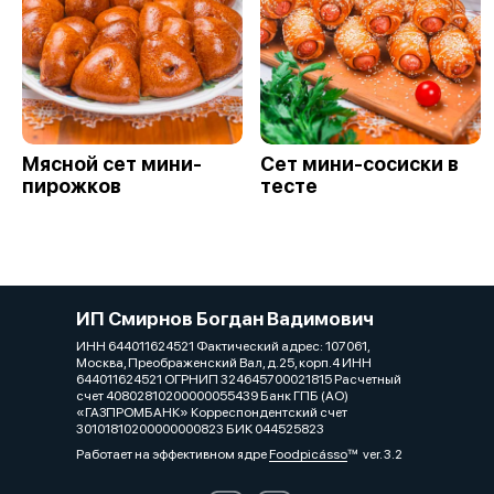
Мясной сет мини-
Сет мини-сосиски в
пирожков
тесте
ИП Смирнов Богдан Вадимович
ИНН 644011624521 Фактический адрес: 107061,
Москва, Преображенский Вал, д.25, корп.4 ИНН
644011624521 ОГРНИП 324645700021815 Расчетный
счет 40802810200000055439 Банк ГПБ (АО)
«ГАЗПРОМБАНК» Корреспондентский счет
30101810200000000823 БИК 044525823
Работает на эффективном ядре
Foodpicásso
ver. 3.2