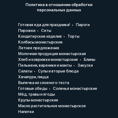
Политика в отношении обработки
персональных данных
Готовая еда для праздника!
Пироги
Пирожки
Сеты
Кондитерские изделия
Торты
Колбасы монастырские
Летнее предложение
Молочная продукция монастырская
Хлеб и коврижки монастырские
Блины
Пельмени, вареники и манты
Закуски
Салаты
Супы и вторые блюда
Хачапури, пицца
Выпечка из слоеного теста
Готовые обеды
Соленья монастырские
Мёд, травы и ягоды
Крупы монастырские
Масло растительное монастырское
Напитки