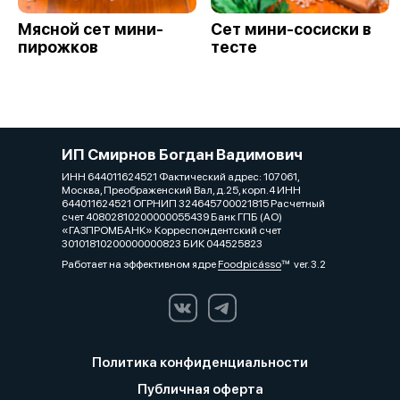
Мясной сет мини-
Сет мини-сосиски в
пирожков
тесте
ИП Смирнов Богдан Вадимович
ИНН 644011624521 Фактический адрес: 107061,
Москва, Преображенский Вал, д.25, корп.4 ИНН
644011624521 ОГРНИП 324645700021815 Расчетный
счет 40802810200000055439 Банк ГПБ (АО)
«ГАЗПРОМБАНК» Корреспондентский счет
30101810200000000823 БИК 044525823
Работает на эффективном ядре
Foodpicásso
ver. 3.2
Политика конфиденциальности
Публичная оферта