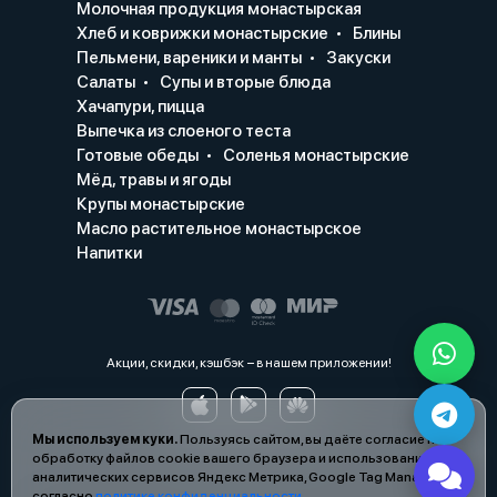
Молочная продукция монастырская
Хлеб и коврижки монастырские
Блины
Пельмени, вареники и манты
Закуски
Салаты
Супы и вторые блюда
Хачапури, пицца
Выпечка из слоеного теста
Готовые обеды
Соленья монастырские
Мёд, травы и ягоды
Крупы монастырские
Масло растительное монастырское
Напитки
Акции, скидки, кэшбэк − в нашем приложении!
Мы используем куки.
Пользуясь сайтом, вы даёте согласие на
обработку файлов cookie вашего браузера и использование
аналитических сервисов Яндекс Метрика, Google Tag Manager
согласно
политике конфиденциальности
.