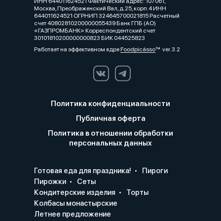
ИНН 644011624521 Фактический адрес: 107061,
Москва, Преображенский Вал, д.25, корп.4 ИНН
644011624521 ОГРНИП 324645700021815 Расчетный
счет 40802810200000055439 Банк ГПБ (АО)
«ГАЗПРОМБАНК» Корреспондентский счет
30101810200000000823 БИК 044525823
Работает на эффективном ядре
Foodpicásso
ver. 3.2
Политика конфиденциальности
Публичная оферта
Политика в отношении обработки
персональных данных
Готовая еда для праздника!
Пироги
Пирожки
Сеты
Кондитерские изделия
Торты
Колбасы монастырские
Летнее предложение