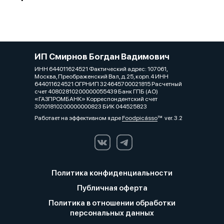
ИП Смирнов Богдан Вадимович
ИНН 644011624521 Фактический адрес: 107061,
Москва, Преображенский Вал, д.25, корп.4 ИНН
644011624521 ОГРНИП 324645700021815 Расчетный
счет 40802810200000055439 Банк ГПБ (АО)
«ГАЗПРОМБАНК» Корреспондентский счет
30101810200000000823 БИК 044525823
Работает на эффективном ядре
Foodpicásso
ver. 3.2
Политика конфиденциальности
Публичная оферта
Политика в отношении обработки
персональных данных