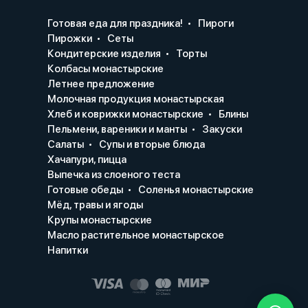
Готовая еда для праздника!
Пироги
Пирожки
Сеты
Кондитерские изделия
Торты
Колбасы монастырские
Летнее предложение
Молочная продукция монастырская
Хлеб и коврижки монастырские
Блины
Пельмени, вареники и манты
Закуски
Салаты
Супы и вторые блюда
Хачапури, пицца
Выпечка из слоеного теста
Готовые обеды
Соленья монастырские
Мёд, травы и ягоды
Крупы монастырские
Масло растительное монастырское
Напитки