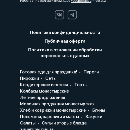
Работает на эффективном ядре
Foodpicásso
ver. 3.2
Политика конфиденциальности
Публичная оферта
Политика в отношении обработки
персональных данных
Готовая еда для праздника!
Пироги
Пирожки
Сеты
Кондитерские изделия
Торты
Колбасы монастырские
Летнее предложение
Молочная продукция монастырская
Хлеб и коврижки монастырские
Блины
Пельмени, вареники и манты
Закуски
Салаты
Супы и вторые блюда
Хачапури, пицца