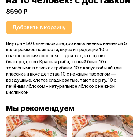
на 10 человек! с доставкой
8590 ₽
Добавить в корзину
Внутри - 50 блинчиков, щедро наполненных начинкой 5
килограммов нежности, вкуса и традиции 10 с
слабосоленым лососем — для тех, кто ценит
благородство. Красная рыба, тонкий блин. 10 с
томлёными в сливках грибами. 10 с капустой и яйцом -
классика и вкус детства 10 с нежным творогом —
воздушные, слегка сладковатые, тают во рту. 10 с
печёным яблоком - натуральное яблоко с нежной
кислинкой.
Мы рекомендуем