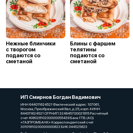
Нежные блинчики
Блины с фаршем
с творогом
телятины
подаются со
подаются со
сметаной
сметаной
ИП Смирнов Богдан Вадимович
ИНН 644011624521 Фактический адрес: 107061,
Москва, Преображенский Вал, д.25, корп.4 ИНН
644011624521 ОГРНИП 324645700021815 Расчетный
счет 40802810200000055439 Банк ГПБ (АО)
«ГАЗПРОМБАНК» Корреспондентский счет
30101810200000000823 БИК 044525823