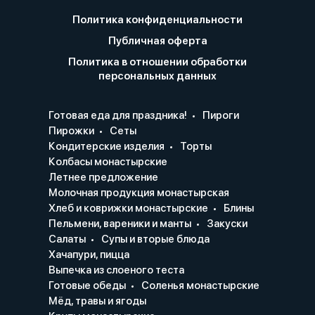
Политика конфиденциальности
Публичная оферта
Политика в отношении обработки
персональных данных
Готовая еда для праздника!
Пироги
Пирожки
Сеты
Кондитерские изделия
Торты
Колбасы монастырские
Летнее предложение
Молочная продукция монастырская
Хлеб и коврижки монастырские
Блины
Пельмени, вареники и манты
Закуски
Салаты
Супы и вторые блюда
Хачапури, пицца
Выпечка из слоеного теста
Готовые обеды
Соленья монастырские
Мёд, травы и ягоды