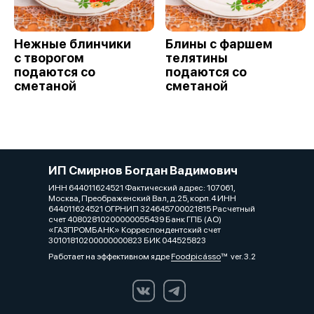
Нежные блинчики
Блины с фаршем
с творогом
телятины
подаются со
подаются со
сметаной
сметаной
ИП Смирнов Богдан Вадимович
ИНН 644011624521 Фактический адрес: 107061,
Москва, Преображенский Вал, д.25, корп.4 ИНН
644011624521 ОГРНИП 324645700021815 Расчетный
счет 40802810200000055439 Банк ГПБ (АО)
«ГАЗПРОМБАНК» Корреспондентский счет
30101810200000000823 БИК 044525823
Работает на эффективном ядре
Foodpicásso
ver. 3.2