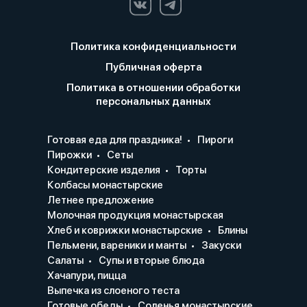
Политика конфиденциальности
Публичная оферта
Политика в отношении обработки
персональных данных
Готовая еда для праздника!
Пироги
Пирожки
Сеты
Кондитерские изделия
Торты
Колбасы монастырские
Летнее предложение
Молочная продукция монастырская
Хлеб и коврижки монастырские
Блины
Пельмени, вареники и манты
Закуски
Салаты
Супы и вторые блюда
Хачапури, пицца
Выпечка из слоеного теста
Готовые обеды
Соленья монастырские