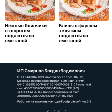
Нежные блинчики
Блины с фаршем
с творогом
телятины
подаются со
подаются со
сметаной
сметаной
ИП Смирнов Богдан Вадимович
ИНН 644011624521 Фактический адрес: 107061,
Москва, Преображенский Вал, д.25, корп.4 ИНН
644011624521 ОГРНИП 324645700021815 Расчетный
счет 40802810200000055439 Банк ГПБ (АО)
«ГАЗПРОМБАНК» Корреспондентский счет
30101810200000000823 БИК 044525823
Работает на эффективном ядре
Foodpicásso
ver. 3.2