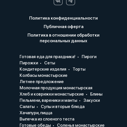
Политика конфиденциальности
Публичная оферта
Политика в отношении обработки
персональных данных
Готовая еда для праздника!
Пироги
Пирожки
Сеты
Кондитерские изделия
Торты
Колбасы монастырские
Летнее предложение
Молочная продукция монастырская
Хлеб и коврижки монастырские
Блины
Пельмени, вареники и манты
Закуски
Салаты
Супы и вторые блюда
Хачапури, пицца
Выпечка из слоеного теста
Готовые обеды
Соленья монастырские