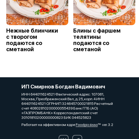
Нежные блинчики
Блины с фаршем
с творогом
телятины
подаются со
подаются со
сметаной
сметаной
ИП Смирнов Богдан Вадимович
ИНН 644011624521 Фактический адрес: 107061,
Москва, Преображенский Вал, д.25, корп.4 ИНН
644011624521 ОГРНИП 324645700021815 Расчетный
счет 40802810200000055439 Банк ГПБ (АО)
«ГАЗПРОМБАНК» Корреспондентский счет
30101810200000000823 БИК 044525823
Работает на эффективном ядре
Foodpicásso
ver. 3.2