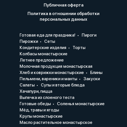
Публичная оферта
Политика в отношении обработки
персональных данных
Готовая еда для праздника!
Пироги
Пирожки
Сеты
Кондитерские изделия
Торты
Колбасы монастырские
Летнее предложение
Молочная продукция монастырская
Хлеб и коврижки монастырские
Блины
Пельмени, вареники и манты
Закуски
Салаты
Супы и вторые блюда
Хачапури, пицца
Выпечка из слоеного теста
Готовые обеды
Соленья монастырские
Мёд, травы и ягоды
Крупы монастырские
Масло растительное монастырское