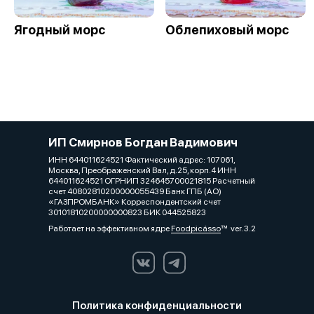
Ягодный морс
Облепиховый морс
ИП Смирнов Богдан Вадимович
ИНН 644011624521 Фактический адрес: 107061,
Москва, Преображенский Вал, д.25, корп.4 ИНН
644011624521 ОГРНИП 324645700021815 Расчетный
счет 40802810200000055439 Банк ГПБ (АО)
«ГАЗПРОМБАНК» Корреспондентский счет
30101810200000000823 БИК 044525823
Работает на эффективном ядре
Foodpicásso
ver. 3.2
Политика конфиденциальности