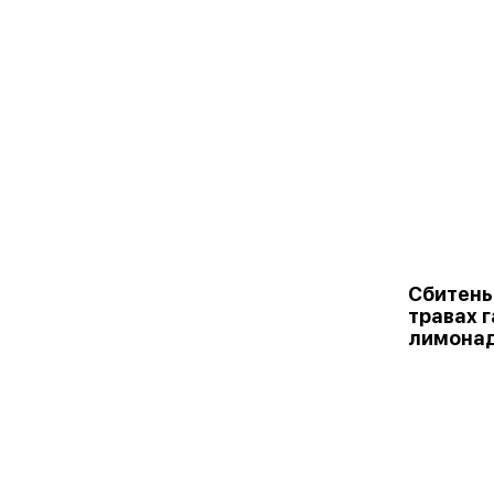
Сбитень
травах 
лимонад 