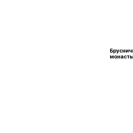
Бруснич
монаст