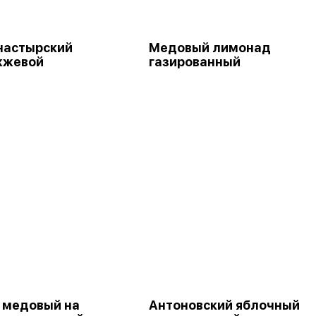
настырский
Медовый лимонад
жжевой
газированный
 медовый на
Антоновский яблочный