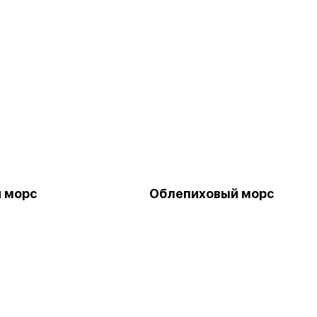
 морс
Облепиховый морс