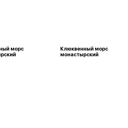
ный морс
Клюквенный морс
ырский
монастырский