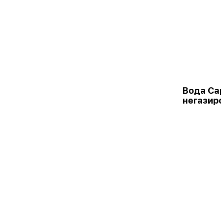
Вода Са
негазир