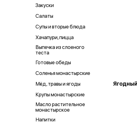
Закуски
Салаты
Супы и вторые блюда
Хачапури, пицца
Выпечка из слоеного
теста
Готовые обеды
Соленья монастырские
Ягодный
Мёд, травы и ягоды
Крупы монастырские
Масло растительное
монастырское
Напитки