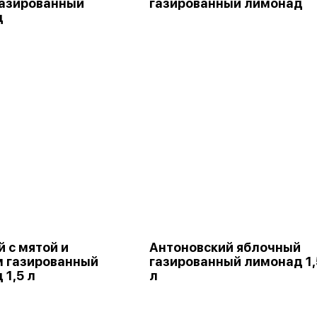
газированный
газированный лимонад
д
 с мятой и
Антоновский яблочный
 газированный
газированный лимонад 1,
 1,5 л
л