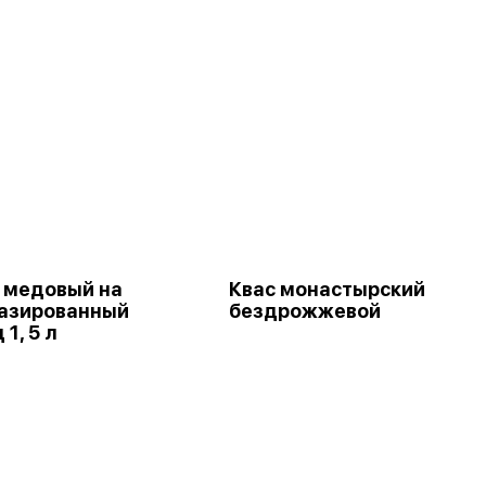
 медовый на
Квас монастырский
газированный
бездрожжевой
1, 5 л