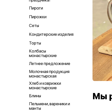
праздника!
Пироги
Пирожки
Сеты
Кондитерские изделия
Торты
Колбасы
монастырские
Летнее предложение
Молочная продукция
монастырская
Хлеб и коврижки
монастырские
Мы 
Блины
Пельмени, вареники и
манты