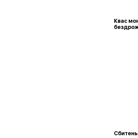
Квас мо
бездро
Сбитень