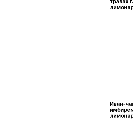
травах 
лимона
Иван-чай
имбирем
лимонад