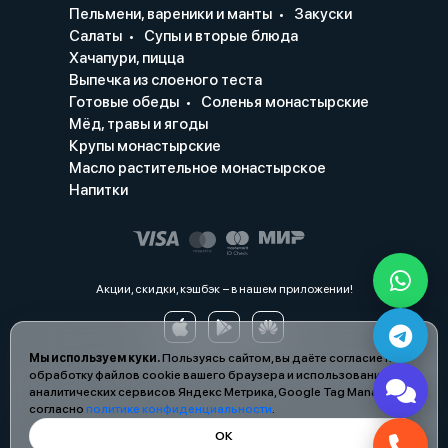
Пельмени, вареники и манты
Закуски
Салаты
Супы и вторые блюда
Хачапури, пицца
Выпечка из слоеного теста
Готовые обеды
Соленья монастырские
Мёд, травы и ягоды
Крупы монастырские
Масло растительное монастырское
Напитки
Акции, скидки, кэшбэк − в нашем приложении!
Мы используем куки.
Пользуясь сайтом, вы даёте согласие на
обработку файлов cookie вашего браузера и использование
аналитических сервисов Яндекс Метрика, Google Tag Manager
согласно
политике конфиденциальности
.
ОК