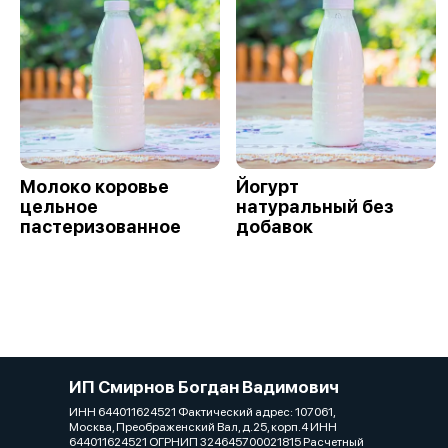
Молоко коровье
Йогурт
цельное
натуральный без
пастеризованное
добавок
ИП Смирнов Богдан Вадимович
ИНН 644011624521 Фактический адрес: 107061,
Москва, Преображенский Вал, д.25, корп.4 ИНН
644011624521 ОГРНИП 324645700021815 Расчетный